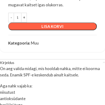
mugavat kaitset igas olukorras.
LISA KORVI
Kategooria:
Muu
Kirjeldus
On aeg valida midagi, mis hooldab nahka, mitte ei koorma
seda. Enamik SPF-e keskendub ainult kaitsele.
Aga nahk vajab ka:
niisutust
antioksüdante
barjääri tuge