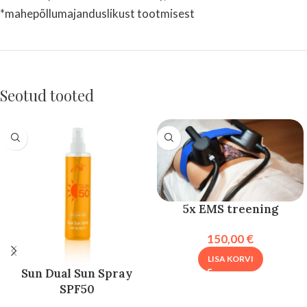
*mahepõllumajanduslikust tootmisest
Seotud tooted
5x EMS treening
150,00
€
LISA KORVI
Sun Dual Sun Spray
SPF50