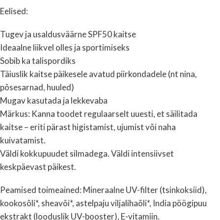
Eelised:
Tugev ja usaldusväärne SPF50 kaitse
Ideaalne liikvel olles ja sportimiseks
Sobib ka talispordiks
Täiuslik kaitse päikesele avatud piirkondadele (nt nina,
põsesarnad, huuled)
Mugav kasutada ja lekkevaba
Märkus: Kanna toodet regulaarselt uuesti, et säilitada
kaitse – eriti pärast higistamist, ujumist või naha
kuivatamist.
Väldi kokkupuudet silmadega. Väldi intensiivset
keskpäevast päikest.
Peamised toimeained: Mineraalne UV-filter (tsinkoksiid),
kookosõli*, sheavõi*, astelpaju viljalihaõli*, India pöögipuu
ekstrakt (looduslik UV-booster), E-vitamiin.