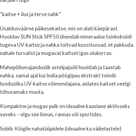
”kaitse + ilus ja terve nahk”
Usaldusväärne päikesekaitse, mis on alati käepärast.
Hooldav SUN Stick SPF50 ühendab mineraalse tsinkoksiidi
tugeva UV-kaitse ja nahka toitvad koostisosad, et pakkuda
nahale turvalist ja mugavat kaitset igas olukorras.
Mahepõllumajanduslik astelpajuõli hooldab ja taastab
nahka, samal ajal kui India pöögipuu ekstrakt toimib
loodusliku UV-kaitse võimendajana, aidates kaitset veelgi
tõhusamaks muuta.
Kompaktne ja mugav pulk on ideaalne kaaslane aktiivseks
suveks – olgu see linnas, rannas või sportides.
Sobib: Kõigile nahatüüpidele (ideaalne ka väikelastele)