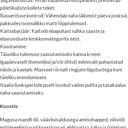
Sügavpuhastav: Aitab vabaneda mustpeadest ja ennetab
põletikuliste kollete teket.
Rasuerituse kontroll: Vähendab naha läikimist päeva jooksul,
pakkudes loomulikku matti lõpptulemust.
Kaitsebarjäär: Kaitseb ebapuhast nahka saaste ja
ebasoodsate keskkonnategurite eest.
Kasutamine:
Täiusliku tulemuse saavutamiseks kanna kreem
igapäevaselt (hommikul ja/või õhtul) eelnevalt puhastatud
näole ja kaelale. Masseeri õrnalt ringjate liigutustega kuni
täieliku imendumiseni.
Itaalia iluekspertide poolt loodud valem puhta ja tasakaalus
naha saavutamiseks.
Koostis:
Magusa mandli õli, väävlisisaldusega aminohapped, oliiviõli
mitteseebistuvad koostisosad, ehhiaatsia, takja ja tüümiani