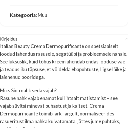
Kategooria:
Muu
Kirjeldus
Italian Beauty Crema Dermopurificante on spetsiaalselt
loodud lahendus rasusele, segatüüpi ja probleemsele nahale.
See luksuslik, kuid tõhus kreem ühendab endas looduse väe
ja teadusliku täpsuse, et võidelda ebapuhtuste, liigse läike ja
laienenud pooridega.
Miks Sinu nahk seda vajab?
Rasune nahk vajab enamat kui lihtsalt matistamist – see
vajab süvitsi minevat puhastust ja kaitset. Crema
Dermopurificante toimib järk-järgult, normaliseerides
rasueritust ilma nahka kuivatamata, jättes jume puhtaks,