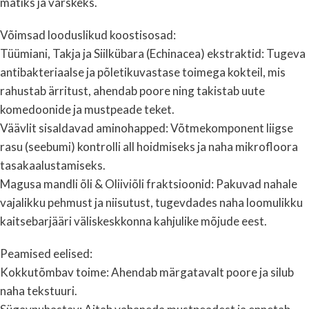
matiks ja värskeks.
Võimsad looduslikud koostisosad:
Tüümiani, Takja ja Siilkübara (Echinacea) ekstraktid: Tugeva
antibakteriaalse ja põletikuvastase toimega kokteil, mis
rahustab ärritust, ahendab poore ning takistab uute
komedoonide ja mustpeade teket.
Väävlit sisaldavad aminohapped: Võtmekomponent liigse
rasu (seebumi) kontrolli all hoidmiseks ja naha mikrofloora
tasakaalustamiseks.
Magusa mandli õli & Oliiviõli fraktsioonid: Pakuvad nahale
vajalikku pehmust ja niisutust, tugevdades naha loomulikku
kaitsebarjääri väliskeskkonna kahjulike mõjude eest.
Peamised eelised:
Kokkutõmbav toime: Ahendab märgatavalt poore ja silub
naha tekstuuri.