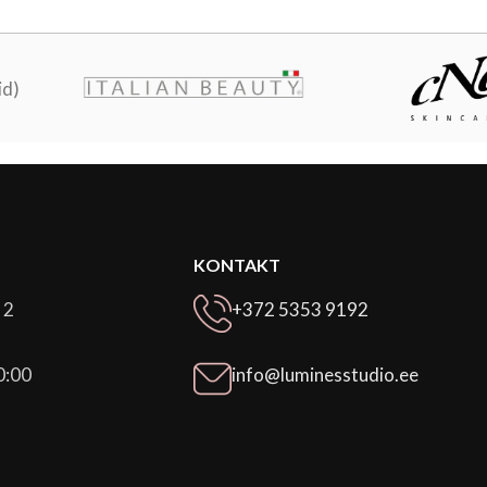
id)
KONTAKT
 2
+372 5353 9192
0:00
info@luminesstudio.ee