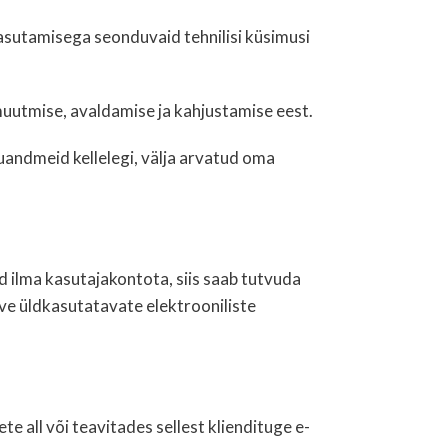
asutamisega seonduvaid tehnilisi küsimusi
muutmise, avaldamise ja kahjustamise eest.
uandmeid kellelegi, välja arvatud oma
d ilma kasutajakontota, siis saab tutvuda
ave üldkasutatavate elektrooniliste
e all või teavitades sellest kliendituge e-