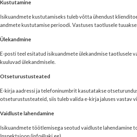
Kustutamine
Isikuandmete kustutamiseks tuleb võtta ühendust klienditoeg
andmete kustutamise perioodi. Vastuses taotlusele tuuakse ka 
Ülekandmine
E-posti teel esitatud isikuandmete ülekandmise taotlusele va
kuuluvad ülekandmisele.
Otseturustusteated
E-kirja aadressi ja telefoninumbrit kasutatakse otseturundu
otseturustusteateid, siis tuleb valida e-kirja jaluses vastav 
Vaidluste lahendamine
Isikuandmete töötlemisega seotud vaidluste lahendamine to
Inspektsioon (info@aki.ee).