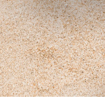
tamiseks, kliendieelistuste analüüsimiseks
duvaid küsimusi (klienditugi). E-posti