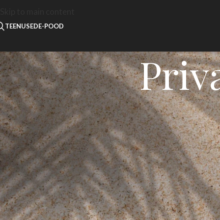
Skip to main content
TEENUSED
E-POOD
Priv
Andmekaitsetingimused
Veebipoe luminesstudio.ee isikuandmete vastutav töötleja 
ja e-kiri
info@luminesstudio.ee
.
Milliseid isikuandmeid töödeldakse
− nimi, telefoninumber ja e-posti aadress;
− kauba kohaletoimetamise aadress;