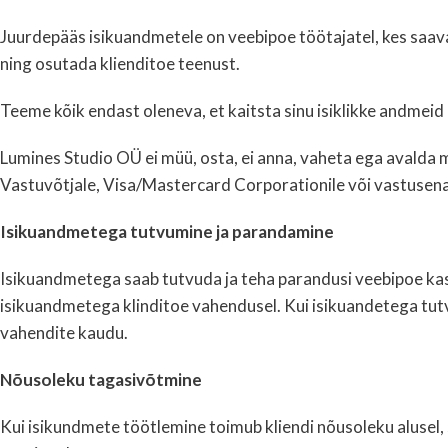
Juurdepääs isikuandmetele on veebipoe töötajatel, kes saav
ning osutada klienditoe teenust.
Teeme kõik endast oleneva, et kaitsta sinu isiklikke andme
Lumines Studio OÜ ei müü, osta, ei anna, vaheta ega avalda m
Vastuvõtjale, Visa/Mastercard Corporationile või vastusena
Isikuandmetega tutvumine ja parandamine
Isikuandmetega saab tutvuda ja teha parandusi veebipoe kasut
isikuandmetega klinditoe vahendusel. Kui isikuandetega tutv
vahendite kaudu.
Nõusoleku tagasivõtmine
Kui isikundmete töötlemine toimub kliendi nõusoleku alusel, si