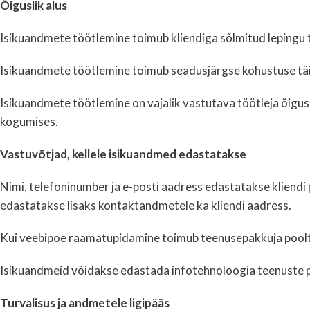
Õiguslik alus
Isikuandmete töötlemine toimub kliendiga sõlmitud lepingu 
Isikuandmete töötlemine toimub seadusjärgse kohustuse tä
Isikuandmete töötlemine on vajalik vastutava töötleja õigus
kogumises.
Vastuvõtjad, kellele isikuandmed edastatakse
Nimi, telefoninumber ja e-posti aadress edastatakse kliendi 
edastatakse lisaks kontaktandmetele ka kliendi aadress.
Kui veebipoe raamatupidamine toimub teenusepakkuja poolt
Isikuandmeid võidakse edastada infotehnoloogia teenuste p
Turvalisus ja andmetele ligipääs