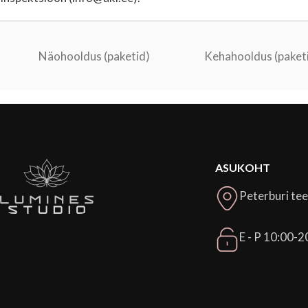
Näohooldus (paketid)
Kehahooldus (paket
ASUKOHT
Peterburi tee
E - P 10:00-2