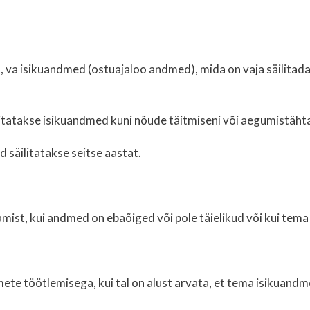
 va isikuandmed (ostuajaloo andmed), mida on vaja säilitada
litatakse isikuandmed kuni nõude täitmiseni või aegumistähta
säilitatakse seitse aastat.
amist, kui andmed on ebaõiged või pole täielikud või kui tem
mete töötlemisega, kui tal on alust arvata, et tema isikuand