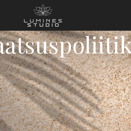
aatsuspoliiti
on Lumines Studio oü (registrikood 17360694) asukohaga Sõ