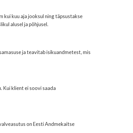
 kui kuu aja jooksul ning täpsustakse
kul alusel ja põhjusel.
kusamasuse ja teavitab isikuandmetest, mis
 Kui klient ei soovi saada
evalveasutus on Eesti Andmekaitse