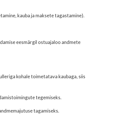
metamine, kauba ja maksete tagastamine).
hendamise eesmärgil ostuajaloo andmete
ulleriga kohale toimetatava kaubaga, siis
idamistoimingute tegemiseks.
õi andmemajutuse tagamiseks.