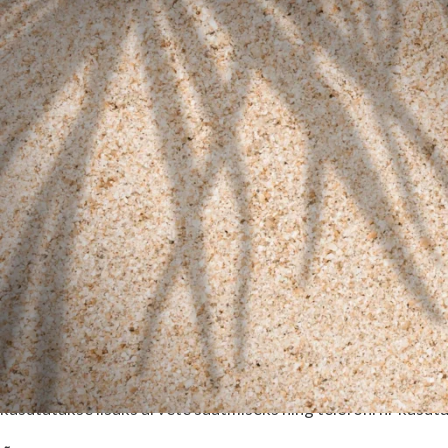
− pangakonto number;
− kaupade ja teenuste maksumus ja maksetega seotud andme
− klienditoe andmed.
Mis eesmärgil isikuandmeid töödeldakse
Isikuandmeid kasutatakse kliendi tellimuste haldamiseks ja
Ostuajaloo andmeid (ostu kuupäev, kaup, kogus, kliendi and
ning tarbijavaidluste lahendamise eesmärgil.
Pangakonto numbrit kasutatakse kliendile maksete tagasta
Isikuandmeid nagu e-post, telefoni nr, kliendi nimi, töödeld
kasutatakse lisaks arvete saatmiseks ning telefoni nr kasu