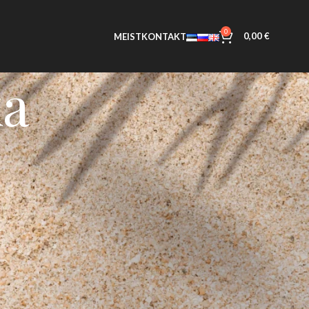
0
0,00
€
MEIST
KONTAKT
ka
najala tee 4a, Järveküla, tel +37258662200