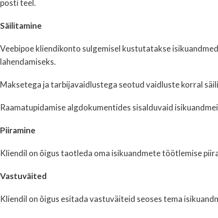
posti teel.
Säilitamine
Veebipoe kliendikonto sulgemisel kustutatakse isikuandmed,
lahendamiseks.
Maksetega ja tarbijavaidlustega seotud vaidluste korral säi
Raamatupidamise algdokumentides sisalduvaid isikuandmeid 
Piiramine
Kliendil on õigus taotleda oma isikuandmete töötlemise piir
Vastuväited
Kliendil on õigus esitada vastuväiteid seoses tema isikuand