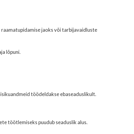
 raamatupidamise jaoks või tarbijavaidluste
ja lõpuni.
a isikuandmeid töödeldakse ebaseaduslikult.
mete töötlemiseks puudub seaduslik alus.