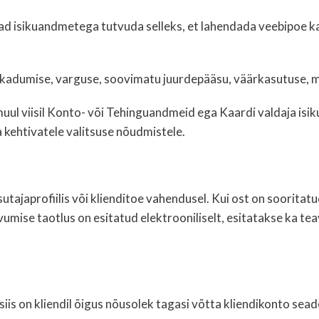
ad isikuandmetega tutvuda selleks, et lahendada veebipoe k
id kadumise, varguse, soovimatu juurdepääsu, väärkasutuse, 
uul viisil Konto- või Tehinguandmeid ega Kaardi valdaja isik
 kehtivatele valitsuse nõudmistele.
ajaprofiilis või klienditoe vahendusel. Kui ost on sooritatu
umise taotlus on esitatud elektrooniliselt, esitatakse ka te
is on kliendil õigus nõusolek tagasi võtta kliendikonto seadet