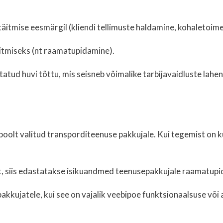
täitmise eesmärgil (kliendi tellimuste haldamine, kohaletoi
itmiseks (nt raamatupidamine).
tatud huvi tõttu, mis seisneb võimalike tarbijavaidluste la
poolt valitud transporditeenuse pakkujale. Kui tegemist on k
, siis edastatakse isikuandmed teenusepakkujale raamatup
akkujatele, kui see on vajalik veebipoe funktsionaalsuse v