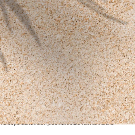
d (ostuajalugu);
 kauba kohaletoimetamiseks.
med) kasutatakse ostetud kaupade ja teenuste ülevaate koos
miseks.
akse selleks, et lahendada kaupade ja teenuste osutamise seon
tatakse pakiautomaati jõudnud kauba teavitamiseks.