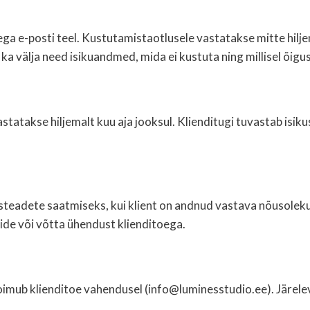
a e-posti teel. Kustutamistaotlusele vastatakse mitte hiljem
välja need isikuandmed, mida ei kustuta ning millisel õigusli
statakse hiljemalt kuu aja jooksul. Klienditugi tuvastab isi
steadete saatmiseks, kui klient on andnud vastava nõusoleku.
viide või võtta ühendust klienditoega.
imub klienditoe vahendusel (info@luminesstudio.ee). Järel