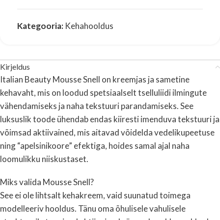
Kategooria:
Kehahooldus
Kirjeldus
Italian Beauty Mousse Snell on kreemjas ja sametine
kehavaht, mis on loodud spetsiaalselt tselluliidi ilmingute
vähendamiseks ja naha tekstuuri parandamiseks. See
luksuslik toode ühendab endas kiiresti imenduva tekstuuri ja
võimsad aktiivained, mis aitavad võidelda vedelikupeetuse
ning “apelsinikoore” efektiga, hoides samal ajal naha
loomulikku niiskustaset.
Miks valida Mousse Snell?
See ei ole lihtsalt kehakreem, vaid suunatud toimega
modelleeriv hooldus. Tänu oma õhulisele vahulisele