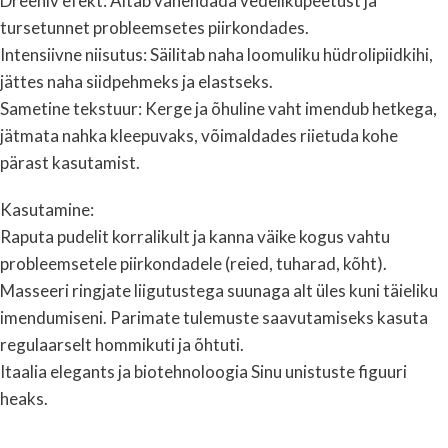
Dreeniv efekt: Aitab vähendada vedelikupeetust ja
tursetunnet probleemsetes piirkondades.
Intensiivne niisutus: Säilitab naha loomuliku hüdrolipiidkihi,
jättes naha siidpehmeks ja elastseks.
Sametine tekstuur: Kerge ja õhuline vaht imendub hetkega,
jätmata nahka kleepuvaks, võimaldades riietuda kohe
pärast kasutamist.
Kasutamine:
Raputa pudelit korralikult ja kanna väike kogus vahtu
probleemsetele piirkondadele (reied, tuharad, kõht).
Masseeri ringjate liigutustega suunaga alt üles kuni täieliku
imendumiseni. Parimate tulemuste saavutamiseks kasuta
regulaarselt hommikuti ja õhtuti.
Itaalia elegants ja biotehnoloogia Sinu unistuste figuuri
heaks.