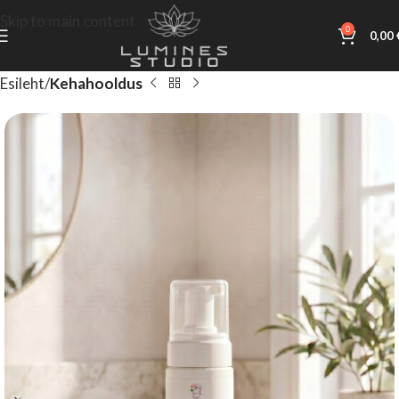
Skip to main content
0
0,00
Esileht
Kehahooldus