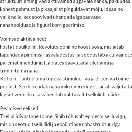
struktuurile tungivad aktiivained sügavale nahka, pakkudes
kohest pehmust ja pikaajalist pinguldavat mõju. Ideaalne
valik neile, kes soovivad ühendada igapäevase
nahahoolduse ja figuuri korrigeerimise.
Võimsad aktiivained:
Fosfatidüülkoliin: Revolutsiooniline koostisosa, mis aitab
lagundada pindmisi rasvaladestusi ja soodustab aktiivainete
paremat imendumist, aidates saavutada siledama ja
trimmituma naha.
Kofeiin: Tuntud oma tugeva stimuleeriva ja dreeniva toime
poolest. See kiirendab naha mikrovereringet, aitab väljutada
liigset vedelikku ja vähendab nähtavalt tselluliidi märke.
Peamised eelised:
Tselluliidivastane toime: Sihib tõhusalt epidermise iluvigu,
mis on seotud tselluliidi ja ebaühtlase nahastruktuuriga.