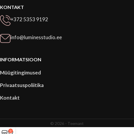
KONTAKT
+372 5353 9192
info@luminesstudio.ee
INFORMATSIOON
Müügitingimused
Privaatsuspoliitika
Kontakt
© 2026 -
Teemant
0