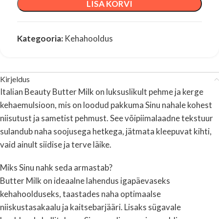
LISA KORVI
Kategooria:
Kehahooldus
Kirjeldus
Italian Beauty Butter Milk on luksuslikult pehme ja kerge
kehaemulsioon, mis on loodud pakkuma Sinu nahale kohest
niisutust ja sametist pehmust. See võipiimalaadne tekstuur
sulandub naha soojusega hetkega, jätmata kleepuvat kihti,
vaid ainult siidise ja terve läike.
Miks Sinu nahk seda armastab?
Butter Milk on ideaalne lahendus igapäevaseks
kehahoolduseks, taastades naha optimaalse
niiskustasakaalu ja kaitsebarjääri. Lisaks sügavale