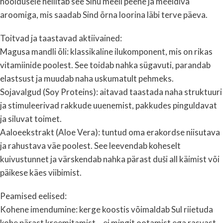
hooldusele hellitab see Sinu meeli peene ja meeldiva
aroomiga, mis saadab Sind õrna loorina läbi terve päeva.
Toitvad ja taastavad aktiivained:
Magusa mandli õli: klassikaline ilukomponent, mis on rikas
vitamiinide poolest. See toidab nahka sügavuti, parandab
elastsust ja muudab naha uskumatult pehmeks.
Sojavalgud (Soy Proteins): aitavad taastada naha struktuuri
ja stimuleerivad rakkude uuenemist, pakkudes pinguldavat
ja siluvat toimet.
Aaloeekstrakt (Aloe Vera): tuntud oma erakordse niisutava
ja rahustava väe poolest. See leevendab koheselt
kuivustunnet ja värskendab nahka pärast duši all käimist või
päikese käes viibimist.
Peamised eelised:
Kohene imendumine: kerge koostis võimaldab Sul riietuda
kohe pärast kreemitamist – ei mingit ootamist ega rasvast