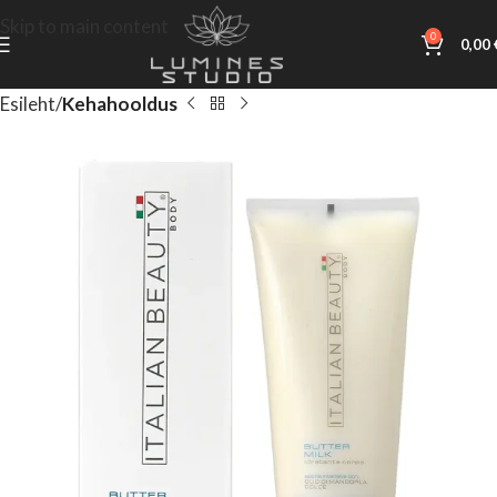
Skip to main content
0
0,00
Esileht
Kehahooldus