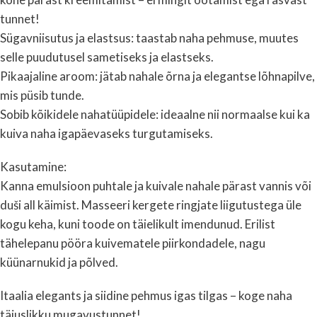
tunnet!
Sügavniisutus ja elastsus: taastab naha pehmuse, muutes
selle puudutusel sametiseks ja elastseks.
Pikaajaline aroom: jätab nahale õrna ja elegantse lõhnapilve,
mis püsib tunde.
Sobib kõikidele nahatüüpidele: ideaalne nii normaalse kui ka
kuiva naha igapäevaseks turgutamiseks.
Kasutamine:
Kanna emulsioon puhtale ja kuivale nahale pärast vannis või
duši all käimist. Masseeri kergete ringjate liigutustega üle
kogu keha, kuni toode on täielikult imendunud. Erilist
tähelepanu pööra kuivematele piirkondadele, nagu
küünarnukid ja põlved.
Itaalia elegants ja siidine pehmus igas tilgas – koge naha
täiuslikku mugavustunnet!