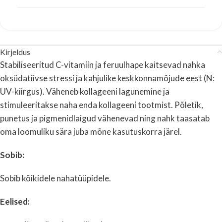
Kirjeldus
Stabiliseeritud C-vitamiin ja feruulhape kaitsevad nahka
oksüdatiivse stressi ja kahjulike keskkonnamõjude eest (N:
UV-kiirgus). Väheneb kollageeni lagunemine ja
stimuleeritakse naha enda kollageeni tootmist. Põletik,
punetus ja pigmenidlaigud vähenevad ning nahk taasatab
oma loomuliku sära juba mõne kasutuskorra järel.
Sobib:
Sobib kõikidele nahatüüpidele.
Eelised: