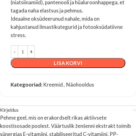
(niatsiinamiid), pantenooli ja hüaluroonhappega, et
tagada naha elastsus ja pehmus.
Ideaalne oksüdeerunud nahale, mida on
kahjustanud ilmastikutegurid ja fotooksüdatiivne
stress.
LISA KORVI
Kategooriad:
Kreemid
,
Näohooldus
Kirjeldus
Pehme geel, mis on erakordselt rikas aktiivsete
koostisosade poolest. Väärtuslik ženšenni ekstrakt toimib
sünergias E-vitamiini, stabiliseeritud C-vitamiini, PP-