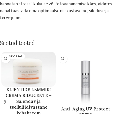
kannatab stressi, kuivuse või fotovananemise käes, aidates
nahal taastada oma optimaalse niiskustaseme, sileduse ja
terve jume.
Seotud tooted
LAOST OTSAS
KLIENTIDE LEMMIK!
CREMA RIDUCENTE –
Salendav ja
tselluliidivastane
Anti-Aging UV Protect
kehakreem