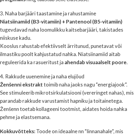
3. Naha barjääri taastamine ja rahustamine
Niatsiinamiid (B3-vitamiin) + Pantenool (B5-vitamiin)
tugevdavad naha loomulikku kaitsebarjääri, takistades
niiskuse kadu.
Kooslus rahustab efektiivselt ärritunud, punetavat või
ilmastiku poolt kahjustatud nahka. Niatsiinamiid aitab
reguleerida ka rasueritust ja
ahendab visuaalselt poore
.
4. Rakkude uuenemine ja naha elujõud
Ženšenni ekstrakt
toimib naha jaoks nagu “energiajook”.
See stimuleerib mikrotsirkulatsiooni (vereringet nahas), mis
parandab rakkude varustamist hapniku ja toitainetega.
Ženšenn toetab kollageeni tootmist, aidates hoida nahka
pehme ja elastsemana.
Kokkuvõtteks:
Toode on ideaalne nn “linnanahale”, mis