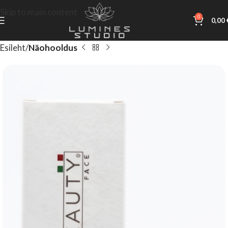
Skip to main content
0
0,00
Esileht
Näohooldus