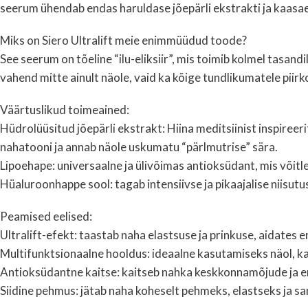
seerum ühendab endas haruldase jõepärli ekstrakti ja kaasae
Miks on Siero Ultralift meie enimmüüdud toode?
See seerum on tõeline “ilu-eliksiir”, mis toimib kolmel tasand
vahend mitte ainult näole, vaid ka kõige tundlikumatele piir
Väärtuslikud toimeained:
Hüdrolüüsitud jõepärli ekstrakt: Hiina meditsiinist inspiree
nahatooni ja annab näole uskumatu “pärlmutrise” sära.
Lipoehape: universaalne ja ülivõimas antioksüdant, mis võitl
Hüaluroonhappe sool: tagab intensiivse ja pikaajalise niisut
Peamised eelised:
Ultralift-efekt: taastab naha elastsuse ja prinkuse, aidates e
Multifunktsionaalne hooldus: ideaalne kasutamiseks näol, k
Antioksüdantne kaitse: kaitseb nahka keskkonnamõjude ja 
Siidine pehmus: jätab naha koheselt pehmeks, elastseks ja s