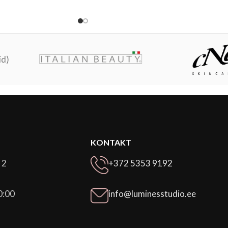
id)
KONTAKT
 2
+372 5353 9192
0:00
info@luminesstudio.ee