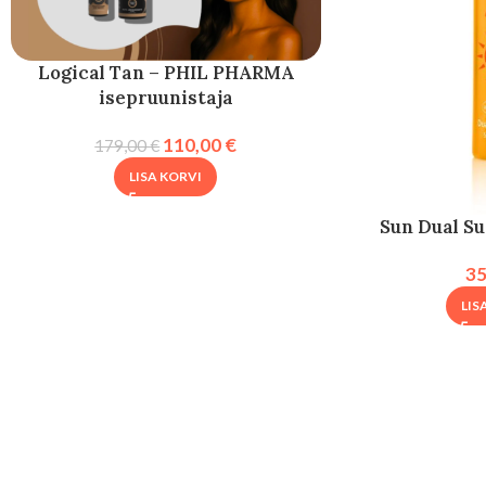
Logical Tan – PHIL PHARMA
isepruunistaja
110,00
€
179,00
€
LISA KORVI
Sun Dual S
3
LIS