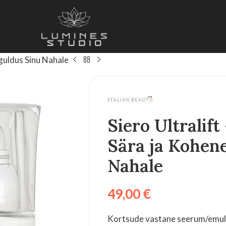
nguldus Sinu Nahale
Siero Ultralif
Sära ja Kohen
Nahale
49,00
€
Kortsude vastane seerum/emul