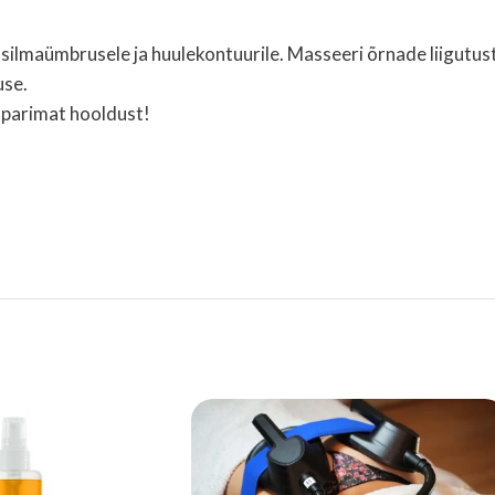
 silmaümbrusele ja huulekontuurile. Masseeri õrnade liigutus
use.
a parimat hooldust!