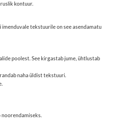
ruslik kontuur.
resti imenduvale tekstuurile on see asendamatu
alide poolest. See kirgastab jume, ühtlustab
randab naha üldist tekstuuri.
e.
äo noorendamiseks.