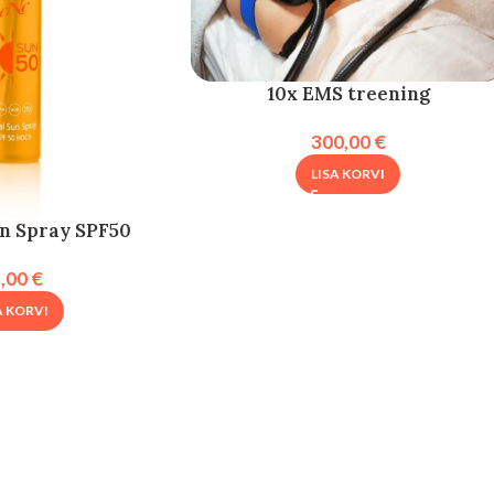
10x EMS treening
300,00
€
LISA KORVI
un Spray SPF50
5,00
€
A KORVI