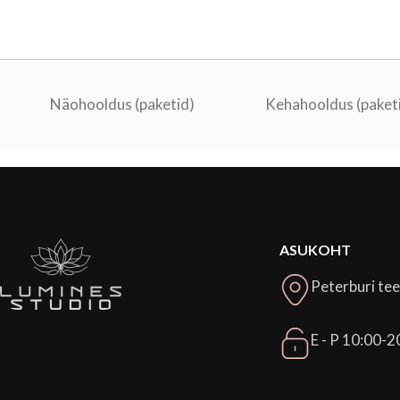
Näohooldus (paketid)
Kehahooldus (paket
ASUKOHT
Peterburi tee
E - P 10:00-2