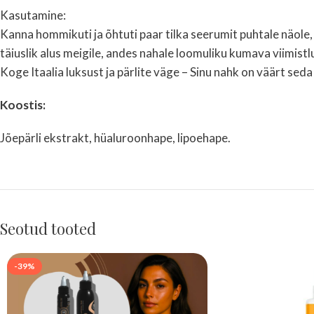
Kasutamine:
Kanna hommikuti ja õhtuti paar tilka seerumit puhtale näole,
täiuslik alus meigile, andes nahale loomuliku kumava viimistl
Koge Itaalia luksust ja pärlite väge – Sinu nahk on väärt sed
Koostis:
Jõepärli ekstrakt, hüaluroonhape, lipoehape.
Seotud tooted
-39%