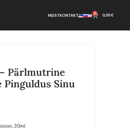
0
0,00
€
MEIST
KONTAKT
t – Pärlmutrine
e Pinguldus Sinu
sioon, 30ml.