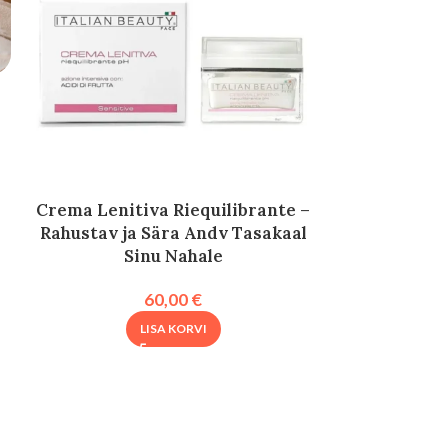
Crema Lenitiva Riequilibrante –
Lysing – Int
Rahustav ja Sära Andv Tasakaal
Koorij
Sinu Nahale
60,00
€
LISA KORVI