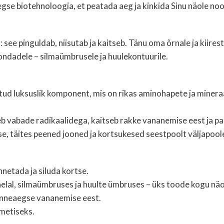
gse biotehnoloogia, et peatada aeg ja kinkida Sinu näole noo
il: see pinguldab, niisutab ja kaitseb. Tänu oma õrnale ja kii
kondadele – silmaümbrusele ja huulekontuurile.
ritud luksuslik komponent, mis on rikas aminohapete ja minera
eb vabade radikaalidega, kaitseb rakke vananemise eest ja pa
use, täites peened jooned ja kortsukesed seestpoolt väljapool
nnetada ja siluda kortse.
aelal, silmaümbruses ja huulte ümbruses – üks toode kogu n
enneaegse vananemise eest.
ametiseks.