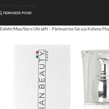
Skip to main content
TEENUSED
E-POOD
Esileht
Muu
Siero Ultralift – Pärlmutrine Sära ja Kohene Pi