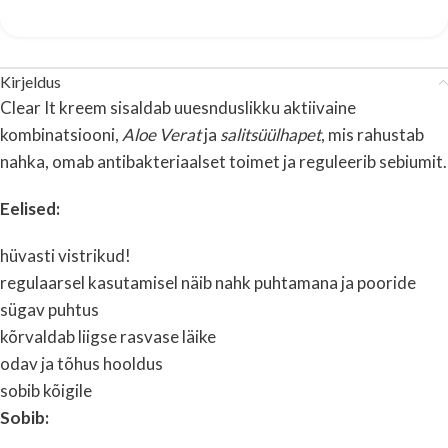
Kirjeldus
Clear It kreem sisaldab uuesnduslikku aktiivaine
kombinatsiooni,
Aloe Verat
ja
salitsüülhapet
, mis rahustab
nahka, omab antibakteriaalset toimet ja reguleerib sebiumit.
Eelised:
hüvasti vistrikud!
regulaarsel kasutamisel näib nahk puhtamana ja pooride
sügav puhtus
kõrvaldab liigse rasvase läike
odav ja tõhus hooldus
sobib kõigile
Sobib: