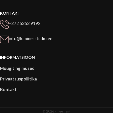
KONTAKT
+372 5353 9192
info@luminesstudio.ee
INFORMATSIOON
Müügitingimused
Privaatsuspoliitika
Kontakt
© 2026 -
Teemant