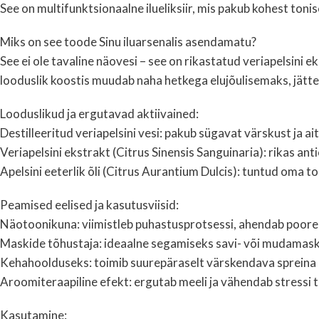
See on multifunktsionaalne ilueliksiir, mis pakub kohest tonise
Miks on see toode Sinu iluarsenalis asendamatu?
See ei ole tavaline näovesi – see on rikastatud veriapelsini 
looduslik koostis muudab naha hetkega elujõulisemaks, jättes
Looduslikud ja ergutavad aktiivained:
Destilleeritud veriapelsini vesi: pakub sügavat värskust ja 
Veriapelsini ekstrakt (Citrus Sinensis Sanguinaria): rikas a
Apelsini eeterlik õli (Citrus Aurantium Dulcis): tuntud oma 
Peamised eelised ja kasutusviisid:
Näotoonikuna: viimistleb puhastusprotsessi, ahendab poore 
Maskide tõhustaja: ideaalne segamiseks savi- või mudamaskid
Kehahoolduseks: toimib suurepäraselt värskendava spreina pä
Aroomiteraapiline efekt: ergutab meeli ja vähendab stressi t
Kasutamine: