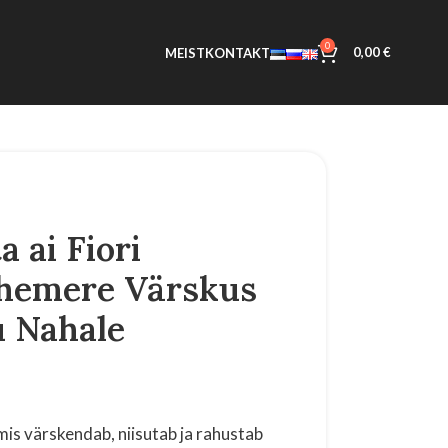
0
0,00
€
MEIST
KONTAKT
a ai Fiori
ahemere Värskus
u Nahale
 mis värskendab, niisutab ja rahustab