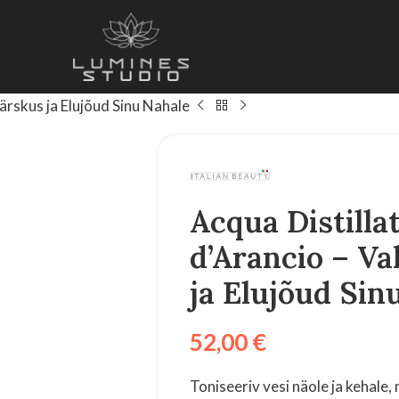
ärskus ja Elujõud Sinu Nahale
Acqua Distillat
d’Arancio – V
ja Elujõud Sin
52,00
€
Toniseeriv vesi näole ja kehale,