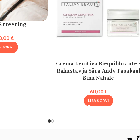
S treening
0,00
€
A KORVI
Crema Lenitiva Riequilibrante 
Rahustav ja Sära Andv Tasakaa
Sinu Nahale
60,00
€
LISA KORVI