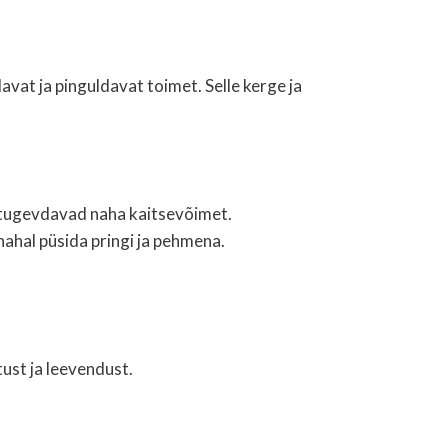
avat ja pinguldavat toimet. Selle kerge ja
ja tugevdavad naha kaitsevõimet.
nahal püsida pringi ja pehmena.
ust ja leevendust.