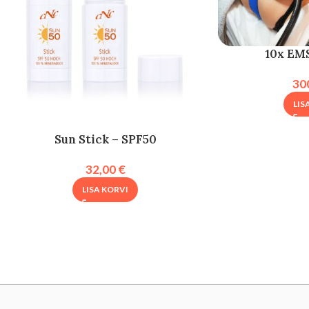
10x EM
30
LIS
Sun Stick – SPF50
32,00
€
LISA KORVI