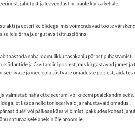
erimist, jahutust ja leevendust nii näole kui ka kehale.
ekstrakti ja eeterlike õlidega, mis võimendavad toote värskend
 sellele õrna ja ergutava tsitruselõhna.
aitab taastada naha loomulikku tasakaalu pärast puhastamist.
ntioksüdantide ja C-vitamiini poolest, mis kirgastavad jumet 
toniseerivate ja meeleolu tõstvate omaduste poolest, aidates 
ja valmistab naha ette seerumi või kreemi pealekandmiseks.
ega, et lisada neile toniseerivaid ja rahustavaid omadusi.
rast dušši või päikese käes viibimist, pakkudes kohest jahut
änu naturaalsele apelsiniõie aroomile.