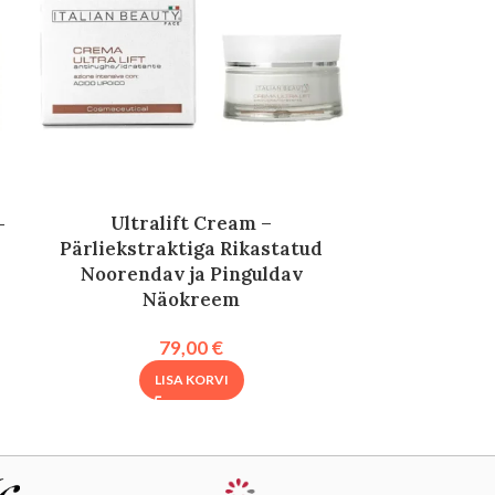
Ultralift Cream –
–
Scrub Cr
Pärliekstraktiga Rikastatud
l
“Perfect S
Noorendav ja Pinguldav
Ko
Näokreem
79,00
€
LISA KORVI