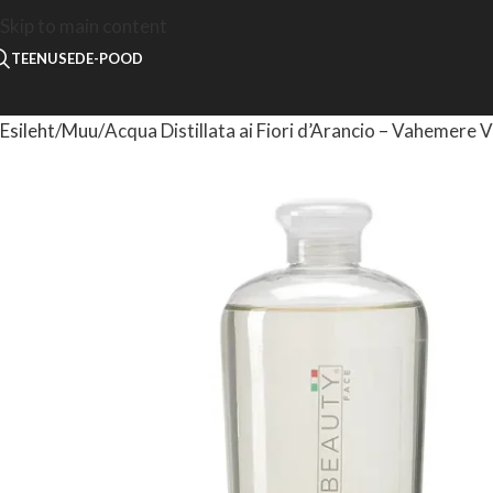
Skip to main content
TEENUSED
E-POOD
Esileht
Muu
Acqua Distillata ai Fiori d’Arancio – Vahemere V