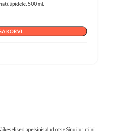
ahatüüpidele, 500 ml.
SA KORVI
ikeselised apelsinisalud otse Sinu ilurutiini.