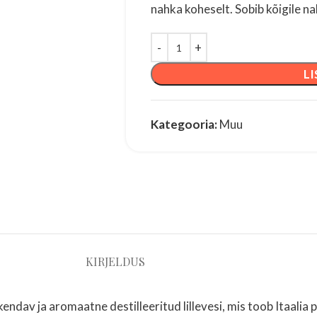
nahka koheselt. Sobib kõigile n
LI
Kategooria:
Muu
KIRJELDUS
endav ja aromaatne destilleeritud lillevesi, mis toob Itaalia pä